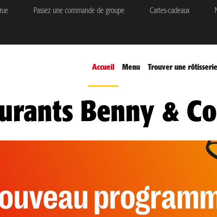
rue
Passez une commande de groupe
Cartes-cadeaux
N
Accueil
Menu
Trouver une rôtisseri
urants Benny & Co