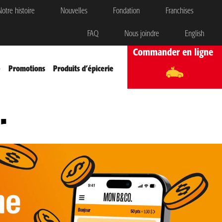
otre histoire
Nouvelles
Fondation
Franchises
FAQ
Nous joindre
English
Commander en ligne
e
Promotions
Produits d’épicerie
.