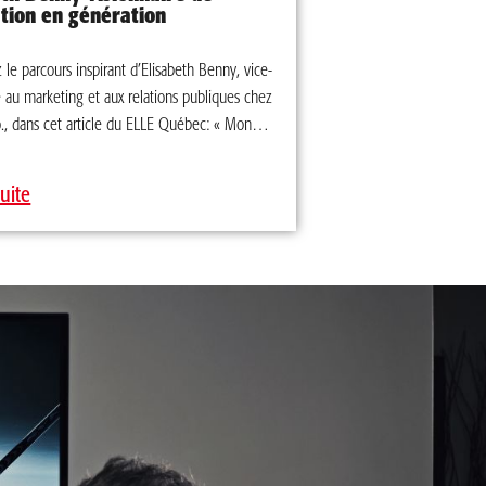
à travers les 79 succursales au Québec...
tion en génération
le parcours inspirant d’Elisabeth Benny, vice-
 au marketing et aux relations publiques chez
, dans cet article du ELLE Québec: « Mon
 a toujours impliqués, mes frères, mes sœurs
s les différentes étapes de l’expansion de
suite
e. Ils ont fait une grande place à la relève et
spire pour faire de même au sein de mon
our lire l’article, cliquez ici.