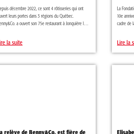
epuis décembre 2022, ce sont 4 rôtisseries qui ont
La Fondat
uvert leurs portes dans 3 régions du Québec.
10e annive
enny&Co. a ouvert son 75e restaurant à Jonquière le
cadre de l
2 décembre 2022, soit le 2e dans la région du
l’appui d
aguenay–Lac-Saint-Jean. Suite au bel accueil à
de Benjam
ire la suite
Lire la 
hicoutimi à la fin de 2021, les cofranchisés Michel
récoltés s
renier et Mélanie Durocher qui œuvrent chez
de séjour
enny&Co. depuis plus de 25 ans, étaient plus que prêts
particulie
 ouvrir leur seconde rôtisserie située au 3718,
besoin. Le
oulevard Harvey. Le restaurant de 4250 pieds carrés
le Camp P
eut accueillir 91 clients et a créé plus de 30 nouveaux
franco-on
mplois dans la région. Un peu plus d’un mois après
d’avril le
’ouverture de Jonquière, c’est à Rosemère qu’a eu lieu
effectuer 
’ouverture du 76e restaurant de la chaîne, situé au 194,
restaurant
oulevard Labelle. Il s’agit du 11e restaurant dans la
0,50$ par
égion des Laurentides et le 25e restaurant de Jean
Benny&Co.,
enny et ses enfants. « C’est...
Fondation 
a relève de Benny&Co. est fière de
Elisab