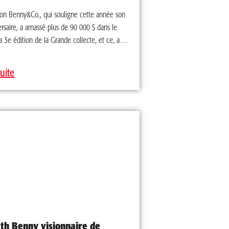
ion Benny&Co., qui souligne cette année son
rsaire, a amassé plus de 90 000 $ dans le
a 3e édition de la Grande collecte, et ce, avec
e leurs porte-paroles Benjamin Gratton (Monde
in) et son père Mathieu Gratton. Les dons
suite
erviront à financer plus d’une soixantaine
s permettant à des jeunes aux besoins
rs de s’amuser à un camp cet été adapté à leur
s trois organismes soutenus par l’initiative sont
apillon, le Camp Massawippi et la Société
tarienne de l’autisme. Durant tout le mois
s clients de Benny&Co. étaient invité à
des dons dans les succursales. Chaque
 s’est également joint à la cause en offrant
 repas bambin vendu à la Fondation
 doublant ainsi leur implication habituelle. La
tient à remercier la fidèle clientèle de
eth Benny visionnaire de