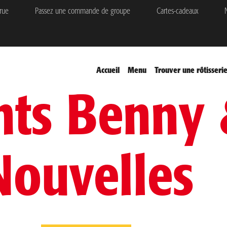
rue
Passez une commande de groupe
Cartes-cadeaux
N
Accueil
Menu
Trouver une rôtisseri
nts Benny 
Nouvelles