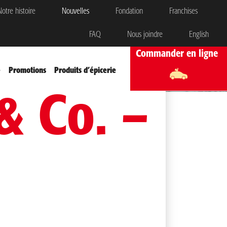
otre histoire
Nouvelles
Fondation
Franchises
FAQ
Nous joindre
English
Commander en ligne
e
Promotions
Produits d’épicerie
& Co. –