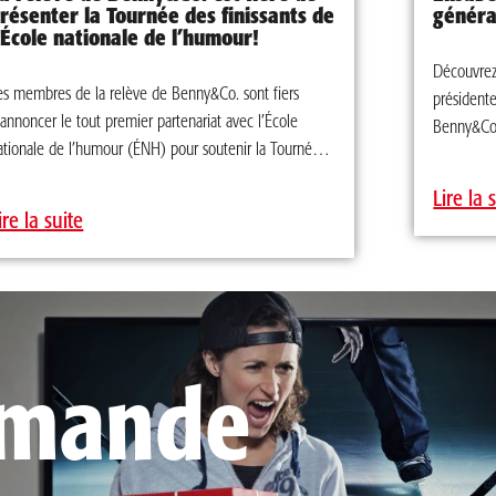
Benny&Co. 
résenter la Tournée des finissants de
généra
’École nationale de l’humour!
Découvrez 
es membres de la relève de Benny&Co. sont fiers
présidente
’annoncer le tout premier partenariat avec l’École
Benny&Co.
ationale de l’humour (ÉNH) pour soutenir la Tournée
père nous
es finissants 2023. Pilier économique de la culture
et moi dan
Lire la 
uébécoise, l’industrie de l’humour au Québec est sans
l’entrepris
ire la suite
oute la plus populaire, mais demeure très touchée par
cela m’in
e contexte économique actuel. Par cet appui
équipe. » P
tratégique, Benny&Co. désire contribuer à sa manière à
a relève culturelle et au bonheur des Québécois.
nviron 75 % des finissants l’ÉNH sont actifs en
umour, comme auteur ou interprète pour la scène, la
mmande
élévision, le Web, le cinéma, la radio, l’imprimé et
ême en publicité. Ainsi, l’activité humoristique
ontribue à l’ensemble des industries culturelles, génère
es retombées et agit comme levier économique dans