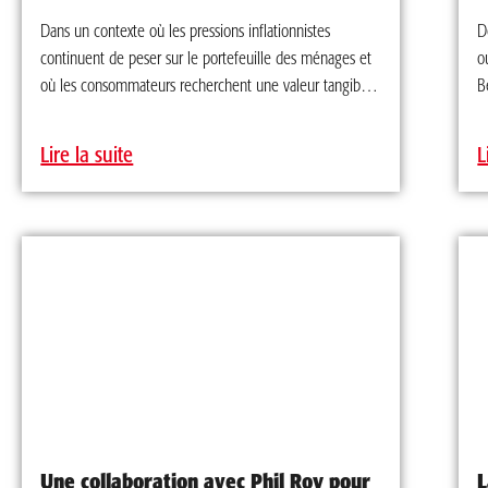
Dans un contexte où les pressions inflationnistes
D
continuent de peser sur le portefeuille des ménages et
o
où les consommateurs recherchent une valeur tangible,
B
Benny&Co. annonce aujourd’hui le lancement officiel de
1
Mon B&CO., sa nouvelle plateforme numérique de
S
Lire la suite
L
loyauté. Avec plus de 80 restaurants à travers le
C
Québec, l’entreprise se dote d’un canal numérique
G
direct pour renforcer la proximité avec sa clientèle,
B
approfondir sa connaissance des habitudes d’achat et
à
offrir une expérience plus pertinente et avantageuse.
b
Benny&Co. est la seule bannière à déployer un
p
programme de cette envergure dans le secteur de la
e
rôtisserie au Québec. Plutôt que de complexifier
l
l’expérience avec des récompenses liées à des produits
l
spécifiques, l’entreprise a fait le choix d’une formule
b
simple et généreuse : les points appartiennent au
r
membre et peuvent être utilisés librement, que ce soit
B
Une collaboration avec Phil Roy pour
L