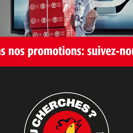
e monde de la restauration et du tourisme. « L’École
ationale de l’humour possède une expertise unique
our alimenter la richesse et la diversité de la création
umoristique. Au cours...
 nos promotions: suivez-no