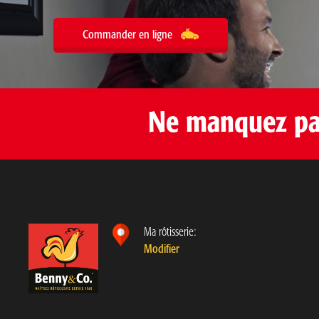
l
met en lumière les commentaires les plus savoureux
n
reçus par Benny&Co. à l’égard des filets au...
Commander en ligne
p
h
Ne manquez pas
Ma rôtisserie:
Modifier