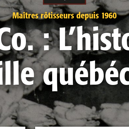
Maîtres rôtisseurs depuis 1960
o. : L’hist
lle québé