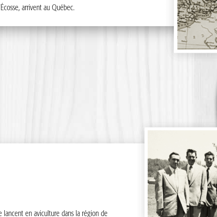
’Écosse, arrivent au Québec.
 gens
e lancent
toute
u’ils
s les
nières, au
dans les
 des
 les
s une même
t au
s clients
 à
se lancent en aviculture dans la région de
archés