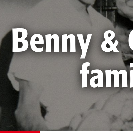
Benny & C
fami