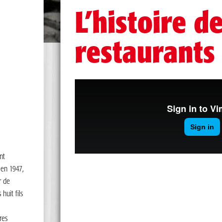
L’histoire d
restaurants
nt
 en 1947,
r de
huit fils
res