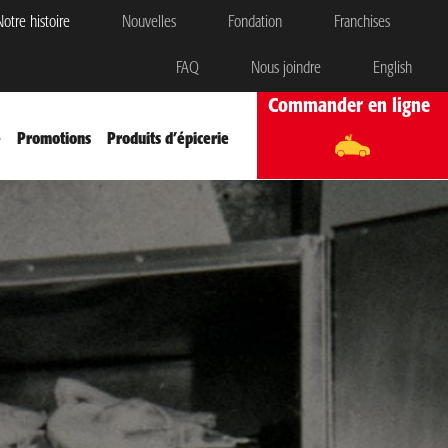
otre histoire
Nouvelles
Fondation
Franchises
FAQ
Nous joindre
English
Commander en ligne
e
Promotions
Produits d’épicerie