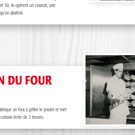
t 50, ils opèrent un couvoir, une
qu’un abattoir.
n de la
quant non
i la
ourageant
nt à plus
rs en
N DU FOUR
&Co.
s invite à
licieux
abrique un four à griller le poulet et met
cuisson lente de 3 heures.