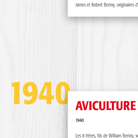
James et Robert Benny, originaires d
C’est en 1960 que naît l’histoire d’amour avec les
d’ici, lorsque les frères Benny et leur beau-frère s
dans l’aventure de la restauration en ouvrant leur 
première rôtisserie à Joliette. Leur succès est tel q
inaugurent plus d’une vingtaine de restaurants dan
principales villes du Québec, sous différentes ban
cours des années 60 et 70.
La deuxième génération de Benny prend le relais 
1940
années 70 et 80, et continue d’opérer et d’ouvrir
restaurants à travers la province.
Benny&Co. voit le jour en 2006 afin de rassembler
AVICULTURE
différentes succursales de la famille Benny sou
bannière. Plusieurs cousins et cousines de partou
1940
Québec ont ainsi joint la marque pour offrir à leur
la meilleure expérience qui soit et pour continuer
Les 8 frères, fils de William Benny, 
développer de nouvelles succursales dans leurs m