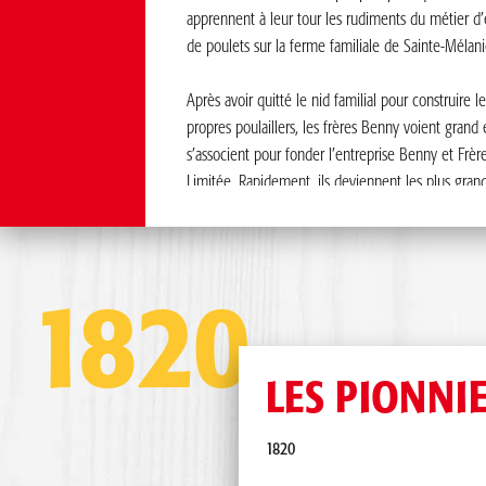
apprennent à leur tour les rudiments du métier d’
de poulets sur la ferme familiale de Sainte-Mélani
Après avoir quitté le nid familial pour construire l
propres poulaillers, les frères Benny voient grand 
s’associent pour fonder l’entreprise Benny et Frèr
Limitée. Rapidement, ils deviennent les plus gran
éleveurs de poulets de la région. Leur but: toujours
un produit de première qualité.
À cette époque, les frères Benny adorent organis
1820
festivités le dimanche chez leur sœur et leur bea
compagnie de leurs familles respectives. C’est à l
l’une de ces journées que Gilles Benny crée de t
LES PIONNI
un four à broche rotative. Sans le savoir, il invente
premier four à cuisson lente de trois heures qui fa
1820
aujourd’hui, la renommée du poulet rôti de la fam
Benny.