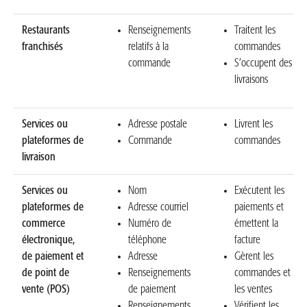
Restaurants
Renseignements
Traitent les
franchisés
relatifs à la
commandes
commande
S’occupent des
livraisons
Services ou
Adresse postale
Livrent les
plateformes de
Commande
commandes
livraison
Services ou
Nom
Exécutent les
plateformes de
Adresse courriel
paiements et
commerce
Numéro de
émettent la
électronique,
téléphone
facture
de paiement et
Adresse
Gèrent les
de point de
Renseignements
commandes et
vente (POS)
de paiement
les ventes
Renseignements
Vérifient les