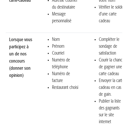
carte-cadeau
Adresse courriel
votre nom
du destinataire
Vérifier le solde
Message
d’une carte
personnalisé
cadeau
Nom
Compléter le
Lorsque vous
Prénom
sondage de
participez à
Courriel
satisfaction
un de nos
Numéro de
Courir la chance
concours
téléphone
de gagner une
(donner son
Numéro de
carte cadeau
opinion)
facture
Envoyer la carte
Restaurant choisi
cadeau en cas
de gain.
Publier la liste
des gagnants
sur le site
internet