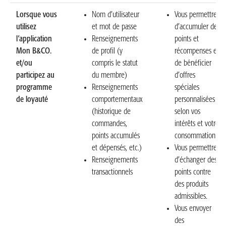
Lorsque vous
Nom d’utilisateur
Vous permettre
utilisez
et mot de passe
d’accumuler des
l’application
Renseignements
points et
Mon B&CO.
de profil (y
récompenses et
et/ou
compris le statut
de bénéficier
participez au
du membre)
d’offres
programme
Renseignements
spéciales
de loyauté
comportementaux
personnalisées
(historique de
selon vos
commandes,
intérêts et votre
points accumulés
consommation.
et dépensés, etc.)
Vous permettre
Renseignements
d’échanger des
transactionnels
points contre
des produits
admissibles.
Vous envoyer
des