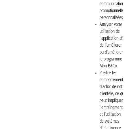
communications
promotionnelles
personnalisées.
Analyser votre
utilisation de
l’application afin
de l’améliorer
ou d’améliorer
le programme
Mon B&Co.
Prédire les
comportements
d’achat de notre
clientèle, ce qui
peut impliquer
l’entraînement
et l’utilisation
de systèmes
d’intelligence