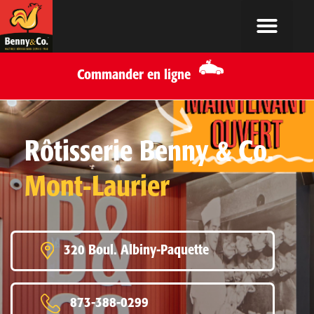
Commander en ligne
Rôtisserie Benny & Co.
Mont-Laurier
320 Boul. Albiny-Paquette
873-388-0299