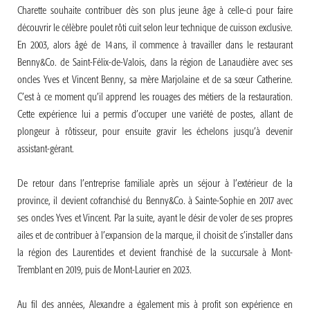
Charette souhaite contribuer dès son plus jeune âge à celle-ci pour faire
découvrir le célèbre poulet rôti cuit selon leur technique de cuisson exclusive.
En 2003, alors âgé de 14 ans, il commence à travailler dans le restaurant
Benny&Co. de Saint-Félix-de-Valois, dans la région de Lanaudière avec ses
oncles Yves et Vincent Benny, sa mère Marjolaine et de sa sœur Catherine.
C’est à ce moment qu’il apprend les rouages des métiers de la restauration.
Cette expérience lui a permis d’occuper une variété de postes, allant de
plongeur à rôtisseur, pour ensuite gravir les échelons jusqu’à devenir
assistant-gérant.
De retour dans l’entreprise familiale après un séjour à l’extérieur de la
province, il devient cofranchisé du Benny&Co. à Sainte-Sophie en 2017 avec
ses oncles Yves et Vincent. Par la suite, ayant le désir de voler de ses propres
ailes et de contribuer à l’expansion de la marque, il choisit de s’installer dans
la région des Laurentides et devient franchisé de la succursale à Mont-
Tremblant en 2019, puis de Mont-Laurier en 2023.
Au fil des années, Alexandre a également mis à profit son expérience en