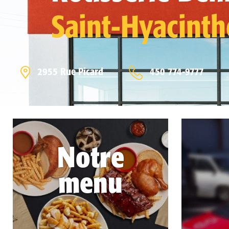
Saint-Hyacinth
2955 Rue Picard
450 774-9777
Notre
menu