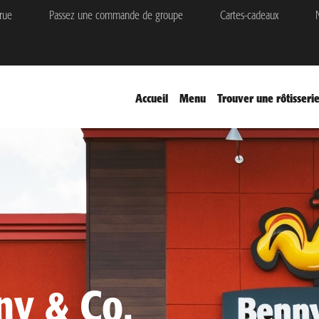
rue
Passez une commande de groupe
Cartes-cadeaux
N
Accueil
Menu
Trouver une rôtisseri
ny & Co.