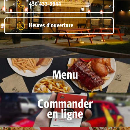
450 433-3944
Heures d’ouverture
Menu
Commander
en ligne