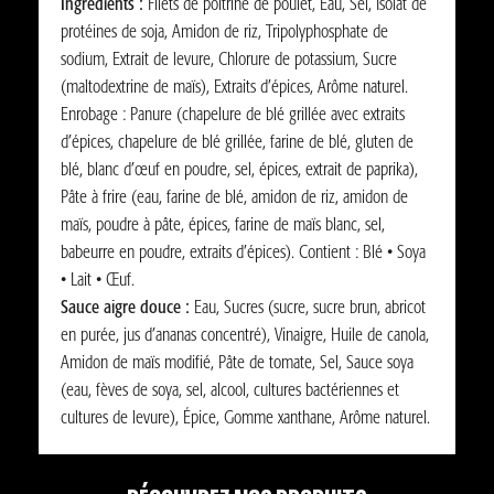
Ingrédients :
Filets de poitrine de poulet, Eau, Sel, Isolat de
protéines de soja, Amidon de riz, Tripolyphosphate de
sodium, Extrait de levure, Chlorure de potassium, Sucre
(maltodextrine de maïs), Extraits d’épices, Arôme naturel.
Enrobage : Panure (chapelure de blé grillée avec extraits
d’épices, chapelure de blé grillée, farine de blé, gluten de
blé, blanc d’œuf en poudre, sel, épices, extrait de paprika),
Pâte à frire (eau, farine de blé, amidon de riz, amidon de
maïs, poudre à pâte, épices, farine de maïs blanc, sel,
babeurre en poudre, extraits d’épices). Contient : Blé • Soya
• Lait • Œuf.
Sauce aigre douce :
Eau, Sucres (sucre, sucre brun, abricot
en purée, jus d’ananas concentré), Vinaigre, Huile de canola,
Amidon de maïs modifié, Pâte de tomate, Sel, Sauce soya
(eau, fèves de soya, sel, alcool, cultures bactériennes et
cultures de levure), Épice, Gomme xanthane, Arôme naturel.