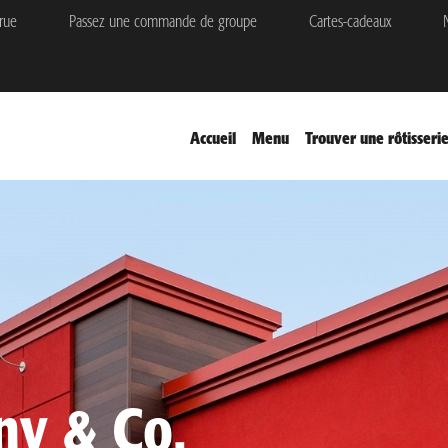
rue
Passez une commande de groupe
Cartes-cadeaux
N
Accueil
Menu
Trouver une rôtisseri
ny & Co.