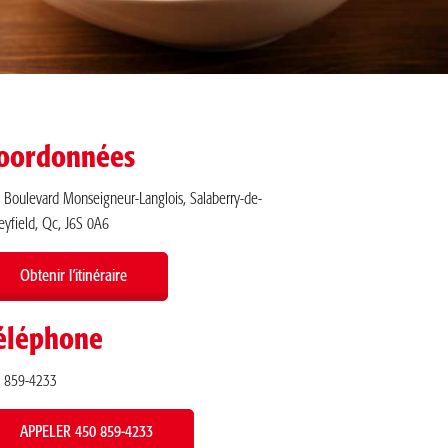
oordonnées
 Boulevard Monseigneur-Langlois, Salaberry-de-
leyfield, Qc, J6S 0A6
Obtenir l’itinéraire
éléphone
 859-4233
APPELER 450 859-4233