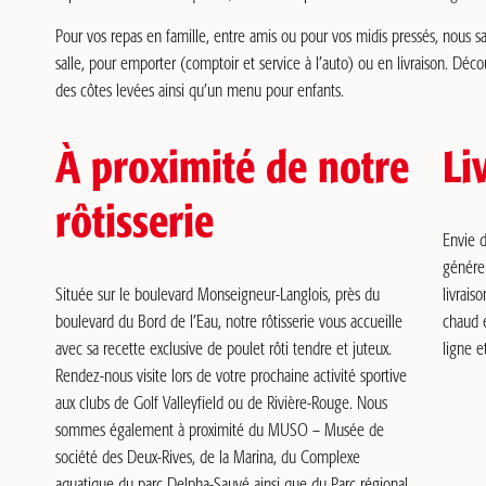
Pour vos repas en famille, entre amis ou pour vos midis pressés, nous 
salle, pour emporter (comptoir et service à l’auto) ou en livraison. Déc
des côtes levées ainsi qu’un menu pour enfants.
À proximité de notre
Li
rôtisserie
Envie 
généreu
Située sur le boulevard Monseigneur-Langlois, près du
livrais
boulevard du Bord de l’Eau, notre rôtisserie vous accueille
chaud e
avec sa recette exclusive de poulet rôti tendre et juteux.
ligne 
Rendez-nous visite lors de votre prochaine activité sportive
aux clubs de Golf Valleyfield ou de Rivière-Rouge. Nous
sommes également à proximité du MUSO – Musée de
société des Deux-Rives, de la Marina, du Complexe
aquatique du parc Delpha-Sauvé ainsi que du Parc régional