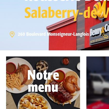
Salaberry-de-V
260 Boulevard Monseigneur-Langlois
Notre
menu