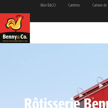
Mon B&CO
Carrières
Camion de 
Rôtisserie Ben